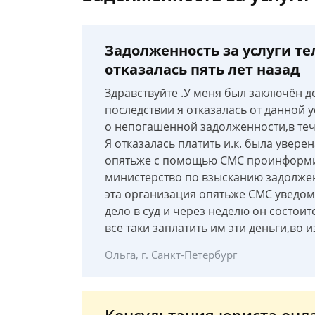
Задолженность за услуги те
отказалась пять лет назад
Здравствуйте .У меня был заключён д
последствии я отказалась от данной у
о непогашенной задолженности,в тече
Я отказалась платить и.к. была уверен
опятьже с помощью СМС проинформир
министерство по взысканию задолжен
эта организация опятьже СМС уведоми
дело в суд и через неделю он состои
все таки заплатить им эти деньги,во
Ольга, г. Санкт-Петербург