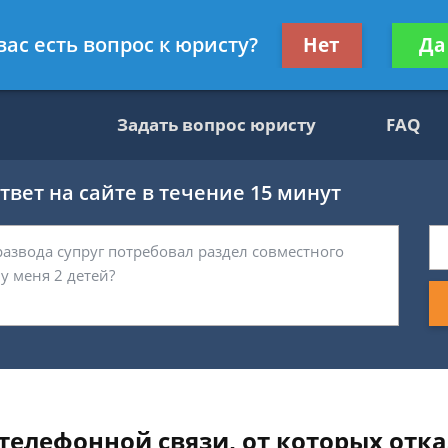
ультант, служащий ФНС
Получите консул
вас есть вопрос к юристу?
Нет
Да
бес
Задать вопрос юристу
FAQ
вет на сайте в течение 15 минут
телефонной связи, от которых отка