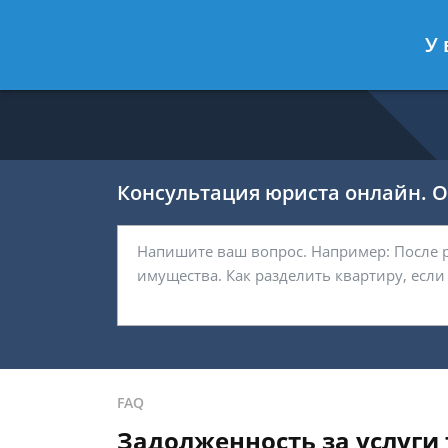
Никитин Антон
- Налоговый конс
У 
Спросить юриста
Консультация юриста онлайн. От
FAQ
Задолженность за услуги 