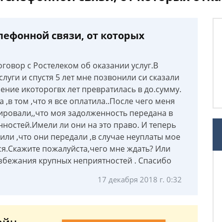
лефонной связи, от которых
оговор с Ростелеком об оказании услуг.В
слуги и спустя 5 лет мне позвонили си сказали
ние икоторогвх лет превратилась в до.сумму.
а ,в том ,что я все оплатила..После чего меня
овали,,что моя задолженность передана в
ностей.Имели ли они на это право. И теперь
ли ,что они передали ,в случае неуплаты мое
тся.Скажите пожалуйста,чего мне ждать? Или
 избежания крупных неприятностей . Спасибо
17 декабря 2018 г. 0:32