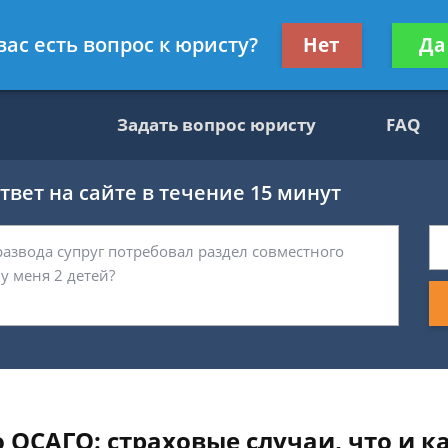
ультант, служащий ФНС
Получите консул
вас есть вопрос к юристу?
Нет
Да
бес
Задать вопрос юристу
FAQ
вет на сайте в течение 15 минут
ОСАГО: страховые случаи, что и к