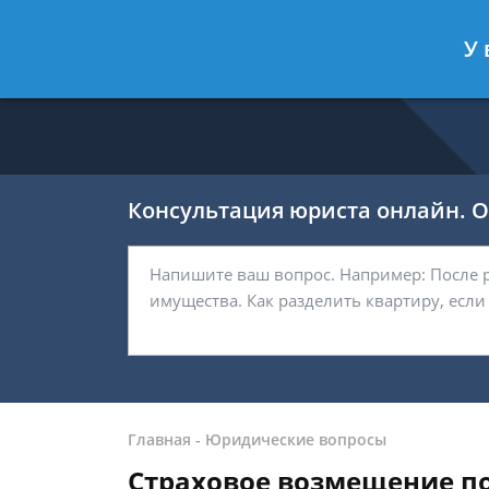
Никитин Антон
- Налоговый конс
У 
Спросить юриста
Консультация юриста онлайн. От
Главная
-
Юридические вопросы
Страховое возмещение по 