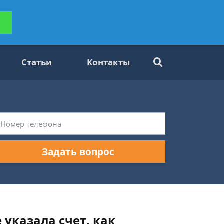
ьтацию
Задать вопрос
платно
Статьи
Контакты
Задать вопрос
 указала счет, как