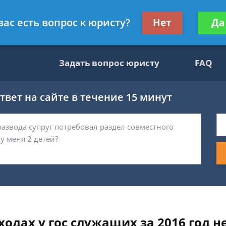
ультант, служащий ФНС
Получите консул
вас есть вопрос к юристу?
Нет
Да
бес
Задать вопрос юристу
FAQ
вет на сайте в течение 15 минут
ходах у гос служащих за 2016 год не