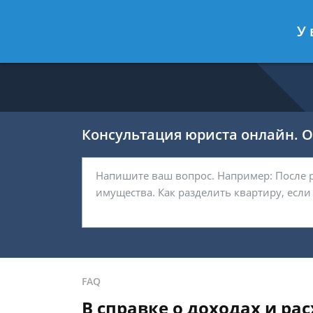
Никитин Антон
- Налоговый конс
У 
Спросить юриста
Консультация юриста онлайн. От
FAQ
В справке о доходах и рас