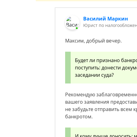
Василий Маркин
Юрист по налогообложен
Максим, добрый вечер.
Будет ли признано банкр
поступить: донести докум
заседании суда?
Рекомендую заблаговременно
вашего заявления предостави
не забудьте отправить всем 
банкротом.
И кому лучше доносить: 