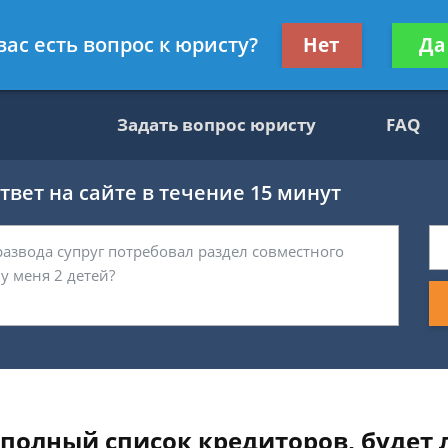
ультант, служащий ФНС
Получите консул
вас есть вопрос к юристу?
Нет
Да
бес
Задать вопрос юристу
FAQ
вет на сайте в течение 15 минут
полный список кредиторов, будет 