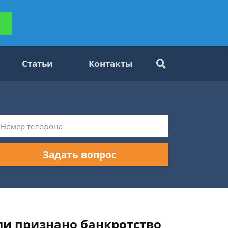
ьтацию
Задать вопрос
платно
Статьи
Контакты
Задать вопрос
ли признано банкротство