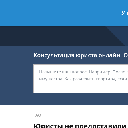
Никитин Антон
- Налоговый конс
У 
Спросить юриста
Консультация юриста онлайн. От
FAQ
Юристы не предоставили 