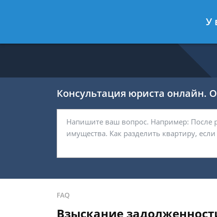
Никитин Антон
- Налоговый конс
У 
Спросить юриста
Консультация юриста онлайн. От
FAQ
Взыскание задолженност