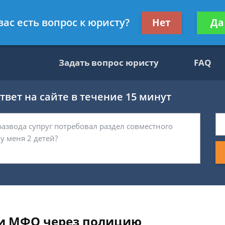
ультант, служащий ФНС
Получите консул
вас есть вопрос к юристу?
Нет
Да
бес
Задать вопрос юристу
FAQ
вет на сайте в течение 15 минут
и МФО через полицию