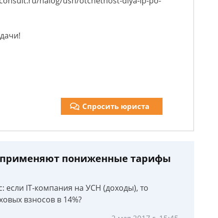
consult.ru/nalog/usn/otchetnost-dlya-ip-po-
дачи!
Спросить юриста
то применяют пониженные тарифы
: если IT-компания на УСН (доходы), то
овых взносов в 14%?