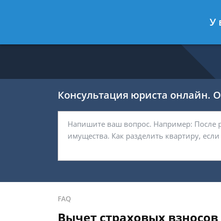
Никитин Антон
- Налоговый конс
У 
Спросить юриста
Консультация юриста онлайн. От
FAQ
Вычет страховых взносов з