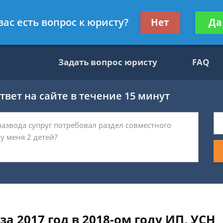
ультант, служащий ФНС
Получите консул
вас есть вопрос к юристу?
Нет
Да
бес
Задать вопрос юристу
FAQ
вет на сайте в течение 15 минут
а 2017 год в 2018-ом году ИП, УСН