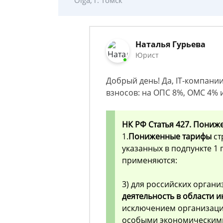
Olga, г. Томск
Наталья Гурьева
Юрист
Добрый день! Да, IT-компан
взносов: на ОПС 8%, ОМС 4% 
НК РФ Статья 427. Пониж
1.
Пониженные тарифы
ст
указанных в подпункте 1 
применяются:
3) для российских орган
деятельность в области
исключением организаци
особыми экономическими