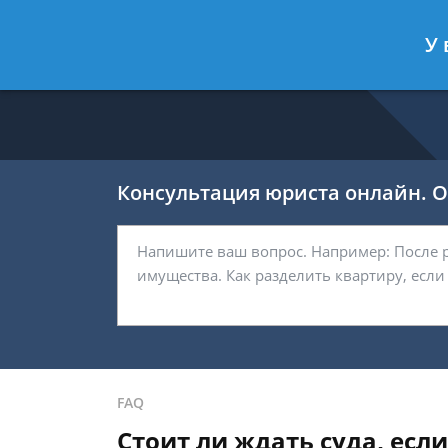
Никитин Антон
- Налоговый конс
У 
Спросить юриста
Консультация юриста онлайн. От
FAQ
Стоит ли ждать суда, есл