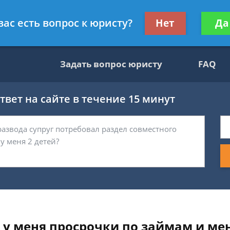
ультант, служащий ФНС
Получите консул
вас есть вопрос к юристу?
Нет
Да
бес
Задать вопрос юристу
FAQ
вет на сайте в течение 15 минут
и у меня просрочки по займам и ме