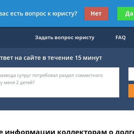
ультант, служащий ФНС
Получите консул
вас есть вопрос к юристу?
Нет
Да
бес
Задать вопрос юристу
FAQ
вет на сайте в течение 15 минут
ие информации коллекторам о долг