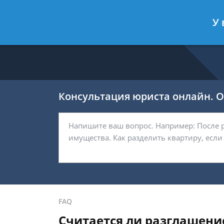
Никитин Антон
- Налоговый конс
У 
Спросить юриста
Консультация юриста онлайн. От
FAQ
Считается ли разглашен