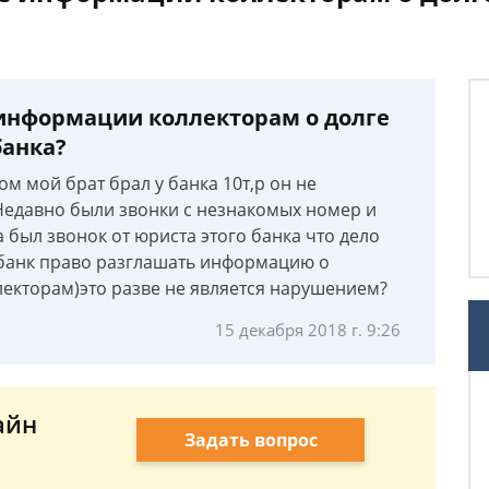
информации коллекторам о долге
банка?
ом мой брат брал у банка 10т,р он не
 Недавно были звонки с незнакомых номер и
 был звонок от юриста этого банка что дело
и банк право разглашать информацию о
лекторам)это разве не является нарушением?
15 декабря 2018 г. 9:26
айн
Задать вопрос