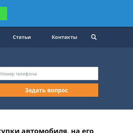
ьтацию
Задать вопрос
платно
Статьи
Контакты
Задать вопрос
купки автомобиля, на его