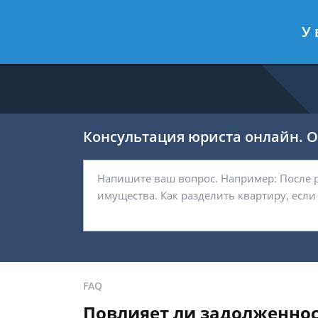
Никитин Антон
- Налоговый конс
У 
Спросить юриста
Консультация юриста онлайн. От
FAQ
Повлияет ли задолженност