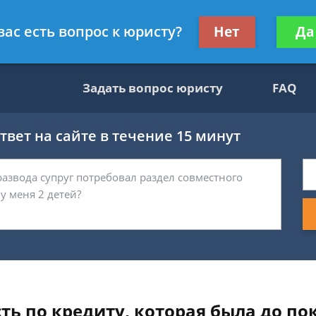
ультант, служащий ФНС
Получите консул
вас есть вопрос к юристу?
Нет
Да
бес
Задать вопрос юристу
FAQ
вет на сайте в течение 15 минут
ь по кредиту, которая была до по