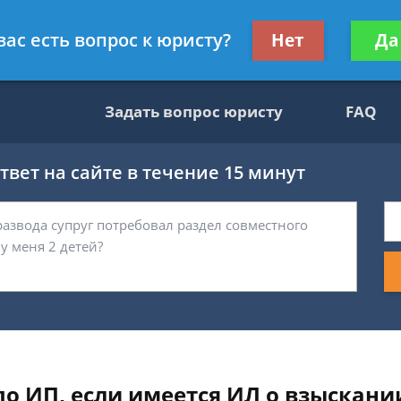
ультант, служащий ФНС
Получите консул
вас есть вопрос к юристу?
Нет
Да
бес
Задать вопрос юристу
FAQ
вет на сайте в течение 15 минут
по ИП, если имеется ИЛ о взыскан