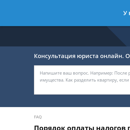
Никитин Антон
- Налоговый конс
У 
Спросить юриста
Консультация юриста онлайн. От
FAQ
Порядок оплаты налогов 