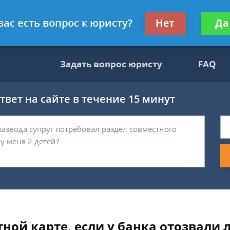
ультант, служащий ФНС
Получите консул
вас есть вопрос к юристу?
Нет
Да
бес
Задать вопрос юристу
FAQ
вет на сайте в течение 15 минут
ной карте, если у банка отозвали