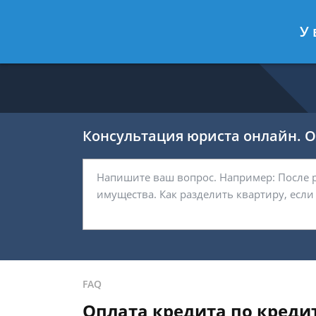
Никитин Антон
- Налоговый конс
У 
Спросить юриста
Консультация юриста онлайн. От
FAQ
Оплата кредита по кредит