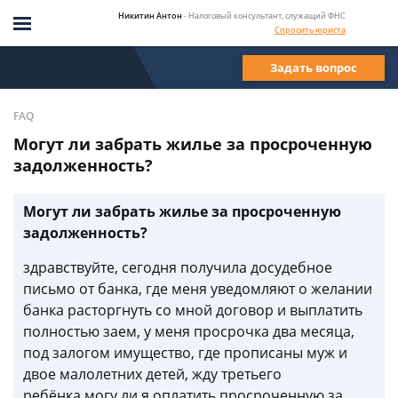
Никитин Антон
- Налоговый консультант, служащий ФНС
Спросить юриста
Задать вопрос
FAQ
Могут ли забрать жилье за просроченную
задолженность?
Могут ли забрать жилье за просроченную
задолженность?
здравствуйте, сегодня получила досудебное
письмо от банка, где меня уведомляют о желании
банка расторгнуть со мной договор и выплатить
полностью заем, у меня просрочка два месяца,
под залогом имущество, где прописаны муж и
двое малолетних детей, жду третьего
ребёнка.могу ли я оплатить просроченную за