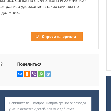
жника. Согласно ст. 99 Закона N 229-ФЗ «Об
» размер удержания в таких случаях не
а должника
Спросить юриста
й?
Поделиться: