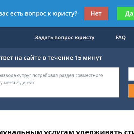
ультант, служащий ФНС
Получите консул
вас есть вопрос к юристу?
Нет
Да
бес
Задать вопрос юристу
FAQ
вет на сайте в течение 15 минут
ммунальным услугам удерживать ст