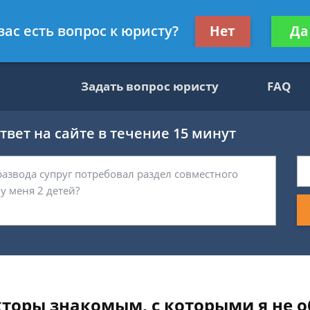
ультант, служащий ФНС
Получите консул
вас есть вопрос к юристу?
Нет
Да
бес
Задать вопрос юристу
FAQ
вет на сайте в течение 15 минут
кторы знакомым, с которыми я не 