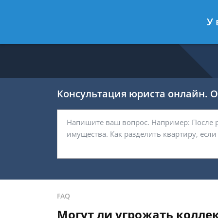
Никитин Антон
- Налоговый конс
У 
Спросить юриста
Консультация юриста онлайн. От
FAQ
Могут ли угрожать колле