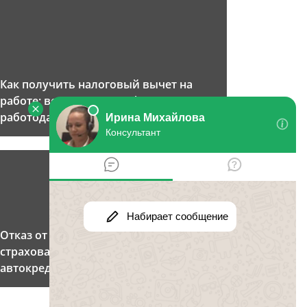
Как получить налоговый вычет на
работе: возмещение ндфл через
работодателя
Отказ от КАСКО: обязательно ли
страхование по КАСКО при
автокредите