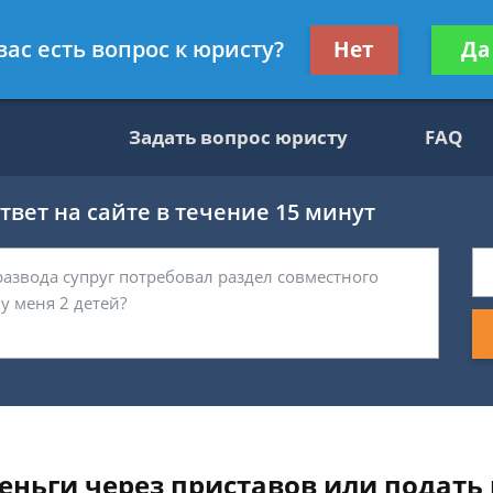
ультант, служащий ФНС
Получите консул
вас есть вопрос к юристу?
Нет
Да
бес
Задать вопрос юристу
FAQ
вет на сайте в течение 15 минут
еньги через приставов или подать