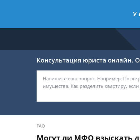
Никитин Антон
- Налоговый конс
У 
Спросить юриста
Консультация юриста онлайн. От
FAQ
Могут ли МФО взыскать д