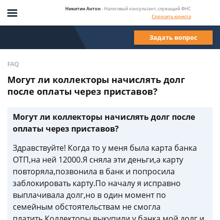
Никитин Антон
- Налоговый консультант, служащий ФНС
Спросить юриста
Задать вопрос
FAQ
Могут ли коллекторы начислять долг
после оплаты через приставов?
Могут ли коллекторы начислять долг после
оплаты через приставов?
Здравствуйте! Когда то у меня была карта банка
ОТП,на ней 12000.Я сняла эти деньги,а карту
повторяла,позвонила в банк и попросила
заблокировать карту.По началу я исправно
выплачивала долг,но в один момент по
семейным обстоятельствам не смогла
платить.Коллекторы выкупили у банка мой долг и