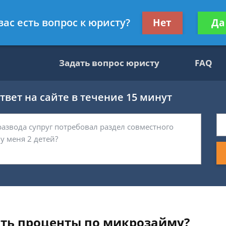
ультант, служащий ФНС
Получите консул
вас есть вопрос к юристу?
Нет
Да
бес
Задать вопрос юристу
FAQ
вет на сайте в течение 15 минут
ять проценты по микрозайму?