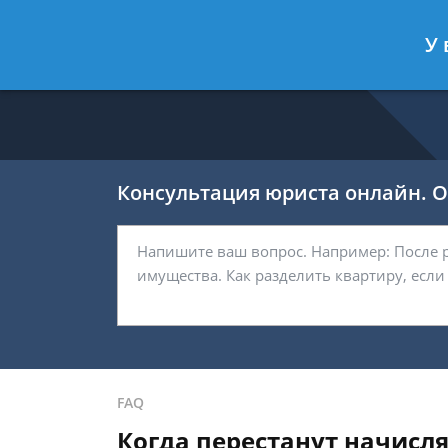
Никитин Антон
- Налоговый конс
У 
Спросить юриста
Консультация юриста онлайн. От
FAQ
Когда перестанут начисл