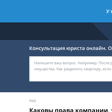
Никитин Антон
- Налоговый конс
У 
Спросить юриста
Консультация юриста онлайн. От
FAQ
Каковы права компании, 