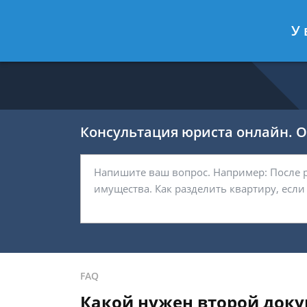
Никитин Антон
- Налоговый конс
У 
Спросить юриста
Консультация юриста онлайн. От
FAQ
Какой нужен второй докум