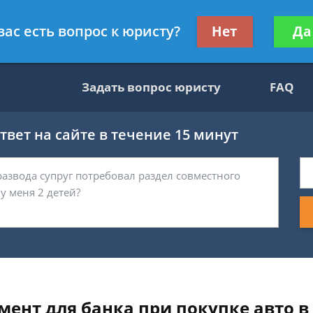
ультант, служащий ФНС
Получите консул
вас есть вопрос к юристу?
Нет
Да
бес
Задать вопрос юристу
FAQ
вет на сайте в течение 15 минут
ент для банка при покупке авто в