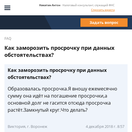
Никитин Антон
- Налоговый консультант, служащий ФНС
Спросить юриста
Задать вопрос
FAQ
Как заморозить просрочку при данных
обстоятельствах?
Как заморозить просрочку при данных
обстоятельствах?
Образовалась просрочка.Я вношу ежемесячно
сумму она идёт на погашение просрочки,а
основной долг не гасится отсюда просрочка
растёт.Замкнутый круг.Что делать?
Виктория, г. Воронеж
4 декабря 2018 г. 8:57