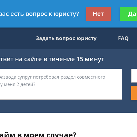
ультант, служащий ФНС
Получите консул
вас есть вопрос к юристу?
Нет
Да
бес
Задать вопрос юристу
FAQ
вет на сайте в течение 15 минут
айм в моем случае?