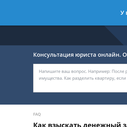
Никитин Антон
- Налоговый конс
У 
Спросить юриста
Консультация юриста онлайн. От
FAQ
Как взыскать денежный з