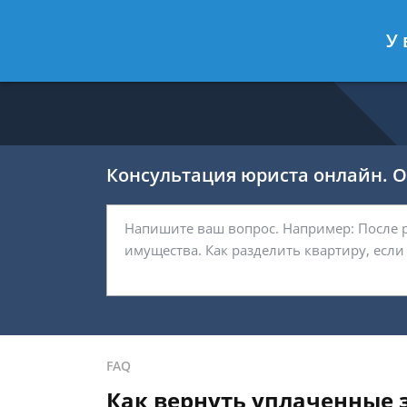
Никитин Антон
- Налоговый конс
У 
Спросить юриста
Консультация юриста онлайн. От
FAQ
Как вернуть уплаченные 