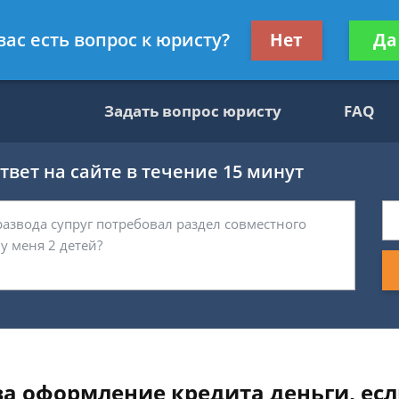
ультант, служащий ФНС
Получите консул
вас есть вопрос к юристу?
Нет
Да
бес
Задать вопрос юристу
FAQ
вет на сайте в течение 15 минут
за оформление кредита деньги, есл