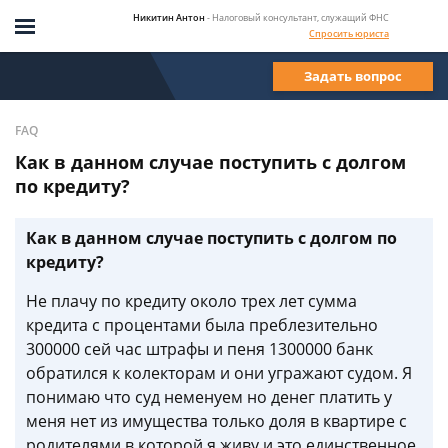
Никитин Антон
- Налоговый консультант, служащий ФНС
Спросить юриста
Задать вопрос
FAQ
Как в данном случае поступить с долгом
по кредиту?
Как в данном случае поступить с долгом по
кредиту?
Не плачу по кредиту около трех лет сумма
кредита с процентами была преблезительно
300000 сей час штрафы и пеня 1300000 банк
обратился к колекторам и они угражают судом. Я
понимаю что суд неменуем но денег платить у
меня нет из имущества только доля в квартире с
родителями в которой я живу и это единственное