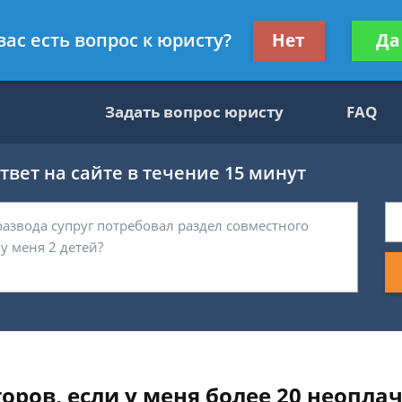
ультант, служащий ФНС
Получите консул
вас есть вопрос к юристу?
Нет
Да
бес
Задать вопрос юристу
FAQ
вет на сайте в течение 15 минут
торов, если у меня более 20 неопл