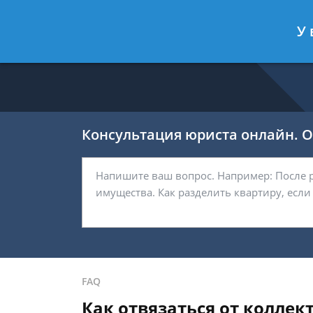
Никитин Антон
- Налоговый конс
У 
Спросить юриста
Консультация юриста онлайн. От
FAQ
Как отвязаться от коллек