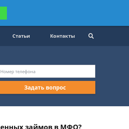
ьтацию
Задать вопрос
платно
Статьи
Контакты
Задать вопрос
аченных займов в МФО?