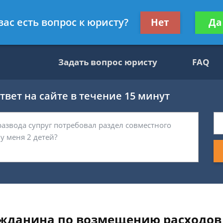
ультант, служащий ФНС
Получите консул
вас есть вопрос к юристу?
Нет
Да
бес
Задать вопрос юристу
FAQ
вет на сайте в течение 15 минут
ажданина по возмещению расходов 