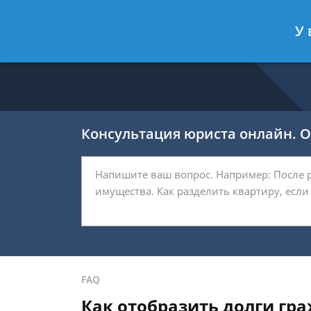
Никитин Антон
- Налоговый конс
У 
Спросить юриста
Консультация юриста онлайн. От
FAQ
Как отобразить долги гр