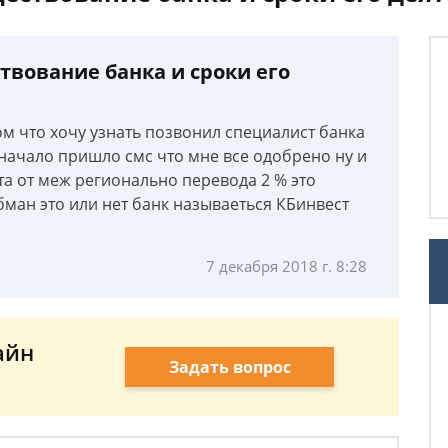
твование банка и сроки его
ом что хочу узнать позвонил специалист банка
сначало пришло смс что мне все одобрено ну и
та от меж регионально перевода 2 % это
обман это или нет банк называеться КБинвест
7 декабря 2018 г. 8:28
айн
Задать вопрос