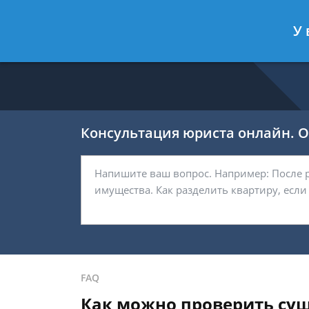
Никитин Антон
- Налоговый конс
У 
Спросить юриста
Консультация юриста онлайн. От
FAQ
Как можно проверить сущ