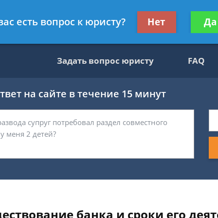
ультант, служащий ФНС
Получите консул
вас есть вопрос к юристу?
Нет
Да
бес
Задать вопрос юристу
FAQ
вет на сайте в течение 15 минут
ествование банка и сроки его деят