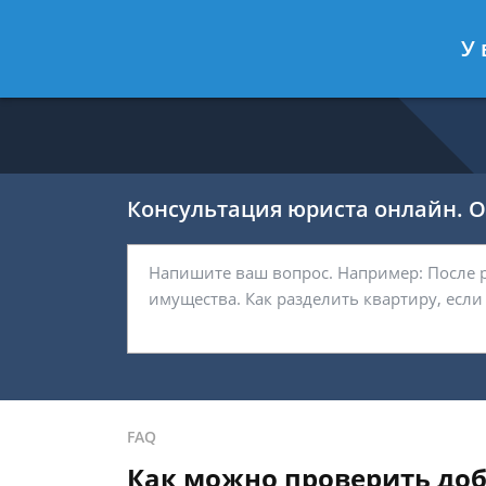
Никитин Антон
- Налоговый конс
У 
Спросить юриста
Консультация юриста онлайн. От
FAQ
Как можно проверить доб