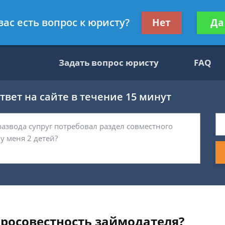
ультант, служащий ФНС
Получите консул
вас есть вопрос к юристу?
Нет
Да
бес
Задать вопрос юристу
FAQ
вет на сайте в течение 15 минут
росовестность займодателя?