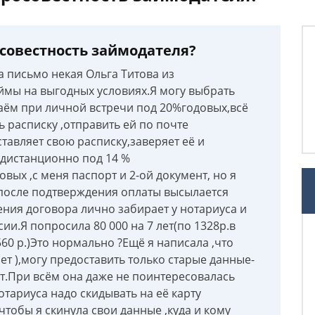
совестность займодателя?
а письмо некая Ольга Титова из
ймы на выгодных условиях.Я могу выбрать
заём при личной встречи под 20%годовых,всё
ь расписку ,отправить ей по почте
ставляет свою расписку,заверяет её и
)дистанционно под 14 %
вых ,с меня паспорт и 2-ой документ, но я
после подтверждения оплаты высылается
ния договора лично забирает у нотариуса и
ии.Я попросила 80 000 на 7 лет(по 1328р.в
60 р.)Это нормально ?Ещё я написала ,что
ет ),могу предоставить только старые данные-
т.При всём она даже не поинтересовалась
тариуса надо скидывать на её карту
чтобы я скинула свои данные ,куда и кому