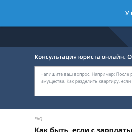
Никитин Антон
- Налоговый конс
У 
Спросить юриста
Консультация юриста онлайн. От
FAQ
Как быть, если с зарплат