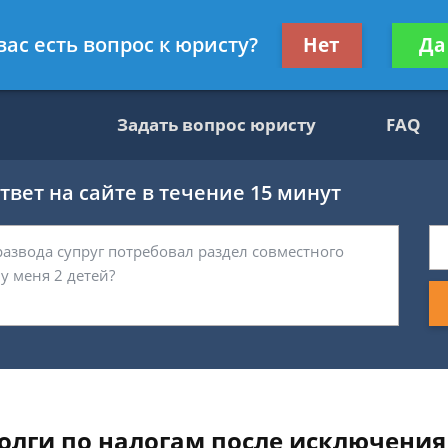
ультант, служащий ФНС
Получите консул
вас есть вопрос к юристу?
Нет
Да
бес
Задать вопрос юристу
FAQ
вет на сайте в течение 15 минут
долги по налогам после исключени