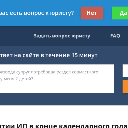
ультант, служащий ФНС
Получите консул
вас есть вопрос к юристу?
Нет
Да
бес
Задать вопрос юристу
FAQ
вет на сайте в течение 15 минут
ытии ИП в конце календарного года