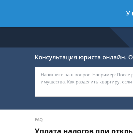
Никитин Антон
- Налоговый конс
У 
Спросить юриста
Консультация юриста онлайн. От
FAQ
Уплата налогов при откр