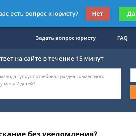
ультант, служащий ФНС
Получите консул
вас есть вопрос к юристу?
Нет
Да
бес
Задать вопрос юристу
FAQ
вет на сайте в течение 15 минут
ыскание без уведомления?