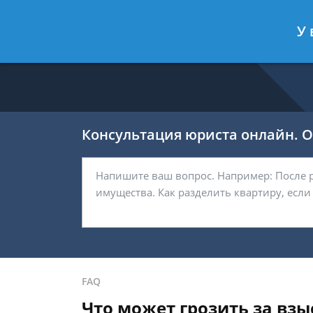
Никитин Антон
- Налоговый конс
У 
Спросить юриста
Консультация юриста онлайн. От
FAQ
Что может грозить за вз