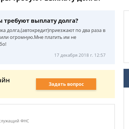
ы требуют выплату долга?
пка долга,(автокредит)приезжают по два раза в
вили огромную.Мне платить им не
бо!
17 декабря 2018 г. 12:57
айн
Задать вопрос
 служащий ФНС