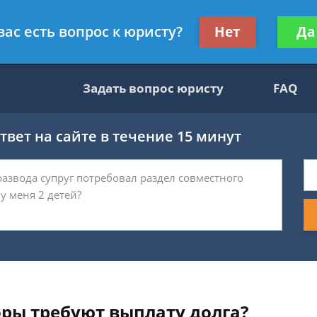
ультант, служащий ФНС
Получите консул
вас есть вопрос к юристу?
Нет
Да
бес
Задать вопрос юристу
FAQ
вет на сайте в течение 15 минут
оры требуют выплату долга?